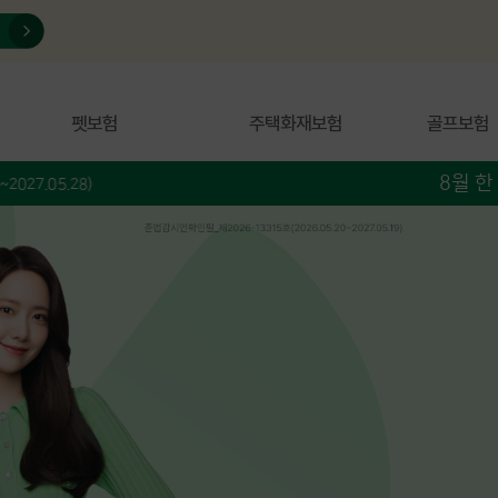
펫보험
주택화재보험
골프보험
8월 한 달, 신규 가