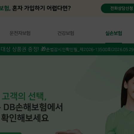
운전자보험
건강보험
실손보험
급종합병원, 종합병원 치료시 적용
증정! 🎁
준법감시인확인필_제2026-13500호(2026.05.29~2027.05.28)